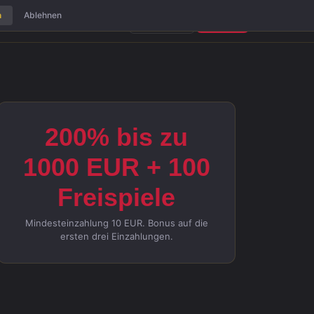
n
Ablehnen
DE
Anmelden
Spielen
▾
200% bis zu
1000 EUR + 100
Freispiele
Mindesteinzahlung 10 EUR. Bonus auf die
ersten drei Einzahlungen.