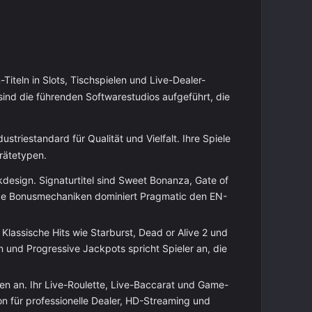
teln in Slots, Tischspielen und Live-Dealer-
sind die führenden Softwarestudios aufgeführt, die
triestandard für Qualität und Vielfalt. Ihre Spiele
rätetypen.
design. Signaturtitel sind Sweet Bonanza, Gate of
de Bonusmechaniken dominiert Pragmatic den EN-
Klassische Hits wie Starburst, Dead or Alive 2 und
 und Progressive Jackpots spricht Spieler an, die
ten an. Ihr Live-Roulette, Live-Baccarat und Game-
on für professionelle Dealer, HD-Streaming und