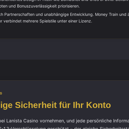
ten und Bonuszuverlässigkeit priorisieren.
ch Partnerschaften und unabhängige Entwicklung. Money Train und ähn
 verbindet mehrere Spielstile unter einer Lizenz.
NG
ge Sicherheit für Ihr Konto
bei Lanista Casino vornehmen, und jede persönliche Informa
-1.3-Verschlüsselung geschützt – der gleiche Sicherheitsst