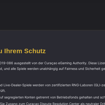
zu Ihrem Schutz
019-086 ausgestellt von der Curaçao eGaming Authority. Diese Lizen
 und alle Spiele werden unabhängig auf Fairness und Sicherheit ge
und Live-Dealer-Spiele werden von zertifizierten RNG-Laboren (GLI-ze
üft.
f segregierten Konten getrennt von Betriebsfonds gehalten und schü
n Sie Zugang zum Curaçao Dispute Resolution Center als neutraler Drit