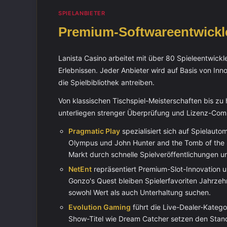
SPIELANBIETER
Premium-Softwareentwickle
Lanista Casino arbeitet mit über 80 Spieleentwick
Erlebnissen. Jeder Anbieter wird auf Basis von In
die Spielbibliothek antreiben.
Von klassischen Tischspiel-Meisterschaften bis zu 
unterliegen strenger Überprüfung und Lizenz-Compl
Pragmatic Play
spezialisiert sich auf Spielaut
Olympus und John Hunter and the Tomb of the
Markt durch schnelle Spielveröffentlichungen 
NetEnt
repräsentiert Premium-Slot-Innovation un
Gonzo's Quest bleiben Spielerfavoriten Jahrzeh
sowohl Wert als auch Unterhaltung suchen.
Evolution Gaming
führt die Live-Dealer-Katego
Show-Titel wie Dream Catcher setzen den Standar