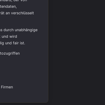
rtendaten,
t an verschlüsselt
ess durch unabhängige
t und wird
g und fair ist.
tozugriffen
e Firmen