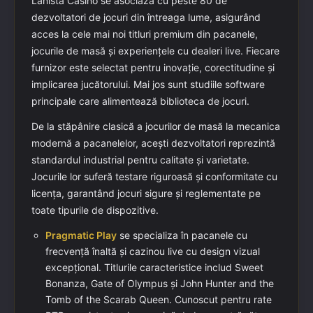
Lanista Casino se asociază cu peste 80 de
dezvoltatori de jocuri din întreaga lume, asigurând
acces la cele mai noi titluri premium din pacanele,
jocurile de masă și experiențele cu dealeri live. Fiecare
furnizor este selectat pentru inovație, corectitudine și
implicarea jucătorului. Mai jos sunt studiile software
principale care alimentează biblioteca de jocuri.
De la stăpânire clasică a jocurilor de masă la mecanica
modernă a pacanelelor, acești dezvoltatori reprezintă
standardul industrial pentru calitate și varietate.
Jocurile lor suferă testare riguroasă și conformitate cu
licența, garantând jocuri sigure și reglementate pe
toate tipurile de dispozitive.
Pragmatic Play
se specializa în pacanele cu
frecvență înaltă și cazinou live cu design vizual
excepțional. Titlurile caracteristice includ Sweet
Bonanza, Gate of Olympus și John Hunter and the
Tomb of the Scarab Queen. Cunoscut pentru rate