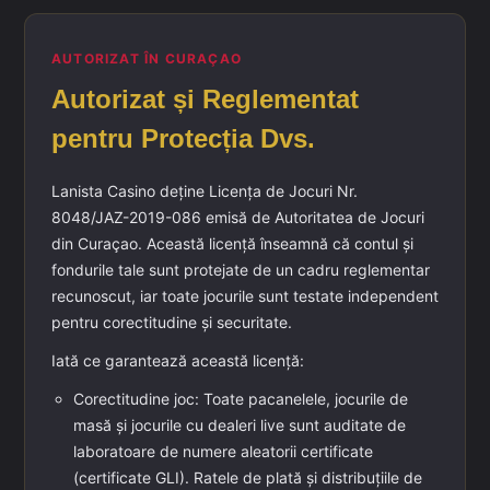
AUTORIZAT ÎN CURAÇAO
Autorizat și Reglementat
pentru Protecția Dvs.
Lanista Casino deține Licența de Jocuri Nr.
8048/JAZ-2019-086 emisă de Autoritatea de Jocuri
din Curaçao. Această licență înseamnă că contul și
fondurile tale sunt protejate de un cadru reglementar
recunoscut, iar toate jocurile sunt testate independent
pentru corectitudine și securitate.
Iată ce garantează această licență:
Corectitudine joc: Toate pacanelele, jocurile de
masă și jocurile cu dealeri live sunt auditate de
laboratoare de numere aleatorii certificate
(certificate GLI). Ratele de plată și distribuțiile de