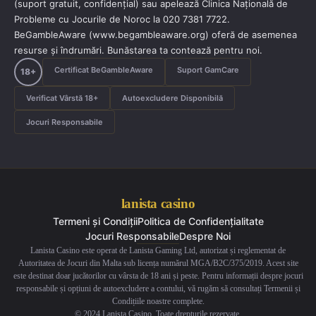
(suport gratuit, confidențial) sau apelează Clinica Națională de
Probleme cu Jocurile de Noroc la 020 7381 7722.
BeGambleAware (www.begambleaware.org) oferă de asemenea
resurse și îndrumări. Bunăstarea ta contează pentru noi.
Certificat BeGambleAware
Suport GamCare
18+
Verificat Vârstă 18+
Autoexcludere Disponibilă
Jocuri Responsabile
lanista casino
Termeni și Condiții
Politica de Confidențialitate
Jocuri Responsabile
Despre Noi
Lanista Casino este operat de Lanista Gaming Ltd, autorizat și reglementat de
Autoritatea de Jocuri din Malta sub licența numărul MGA/B2C/375/2019. Acest site
este destinat doar jucătorilor cu vârsta de 18 ani și peste. Pentru informații despre jocuri
responsabile și opțiuni de autoexcludere a contului, vă rugăm să consultați Termenii și
Condițiile noastre complete.
© 2024 Lanista Casino. Toate drepturile rezervate.