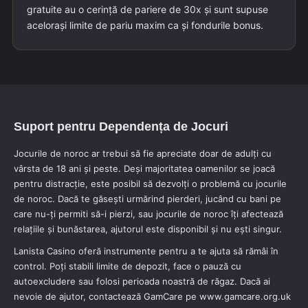
gratuite au o cerință de pariere de 30x și sunt supuse
acelorași limite de pariu maxim ca și fondurile bonus.
Suport pentru Dependența de Jocuri
Jocurile de noroc ar trebui să fie apreciate doar de adulți cu
vârsta de 18 ani și peste. Deși majoritatea oamenilor se joacă
pentru distracție, este posibil să dezvolți o problemă cu jocurile
de noroc. Dacă te găsești urmărind pierderi, jucând cu bani pe
care nu-ți permiti să-i pierzi, sau jocurile de noroc îți afectează
relațiile și bunăstarea, ajutorul este disponibil și nu ești singur.
Lanista Casino oferă instrumente pentru a te ajuta să rămâi în
control. Poți stabili limite de depozit, face o pauză cu
autoexcludere sau folosi perioada noastră de răgaz. Dacă ai
nevoie de ajutor, contactează GamCare pe www.gamcare.org.uk