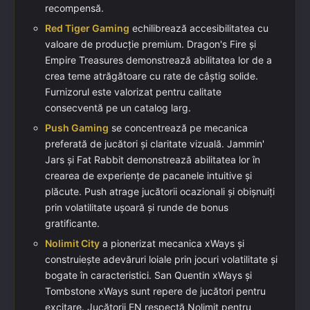
recompensă.
Red Tiger Gaming
echilibrează accesibilitatea cu
valoare de producție premium. Dragon's Fire și
Empire Treasures demonstrează abilitatea lor de a
crea teme atrăgătoare cu rate de câștig solide.
Furnizorul este valorizat pentru calitate
consecventă pe un catalog larg.
Push Gaming
se concentrează pe mecanica
preferată de jucători și claritate vizuală. Jammin'
Jars și Fat Rabbit demonstrează abilitatea lor în
crearea de experiențe de pacanele intuitive și
plăcute. Push atrage jucătorii ocazionali și obișnuiți
prin volatilitate ușoară și runde de bonus
gratificante.
Nolimit City
a pionerizat mecanica xWays și
construiește adevăruri loiale prin jocuri volatilitate și
bogate în caracteristici. San Quentin xWays și
Tombstone xWays sunt repere de jucători pentru
excitare. Jucătorii EN respectă Nolimit pentru