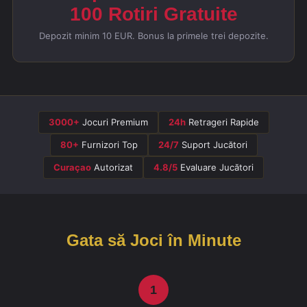
100 Rotiri Gratuite
Depozit minim 10 EUR. Bonus la primele trei depozite.
3000+
Jocuri Premium
24h
Retrageri Rapide
80+
Furnizori Top
24/7
Suport Jucători
Curaçao
Autorizat
4.8/5
Evaluare Jucători
Gata să Joci în Minute
1