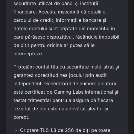
securitate utilizat de bănci și instituții
financiare. Aceasta înseamnă că detaliile
cardului de credit, informațiile bancare și
datele contului sunt criptate din momentul în
care părăsesc dispozitivul, făcândule imposibil
de citit pentru oricine ar putea să le
intercepteze.
Protejăm contul tău cu securitate multi-strat și
garantez corectitudinea jocului prin audit
independent. Generatorul de numere aleatorii
este certificat de Gaming Labs International și
testat trimestrial pentru a asigura că fiecare
rezultat de joc este cu adevărat aleator și
corect.
Criptare TLS 1.3 de 256 de biți pe toate