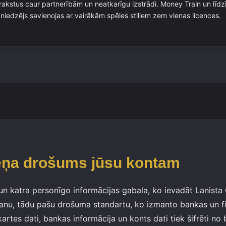
stus caur partnerībām un neatkarīgu izstrādi. Money Train un līdzīg
iedzējs savienojas ar vairākām spēles stiliem zem vienas licences.
eņa drošums jūsu kontam
n katra personīgo informācijas gabala, ko ievadāt Lanista C
šanu, tādu pašu drošuma standartu, ko izmanto bankas un fin
artes dati, bankas informācija un konts dati tiek šifrēti no b