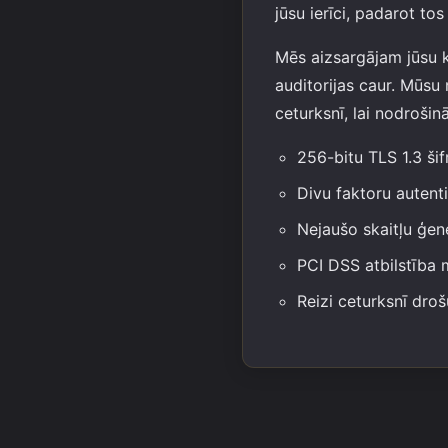
jūsu ierīci, padarot t
Mēs aizsargājam jūsu 
auditorijas caur. Mūsu 
ceturksnī, lai nodrošin
256-bitu TLS 1.3 ši
Divu faktoru autent
Nejaušo skaitļu ģen
PCI DSS atbilstība
Reizi ceturksnī dro