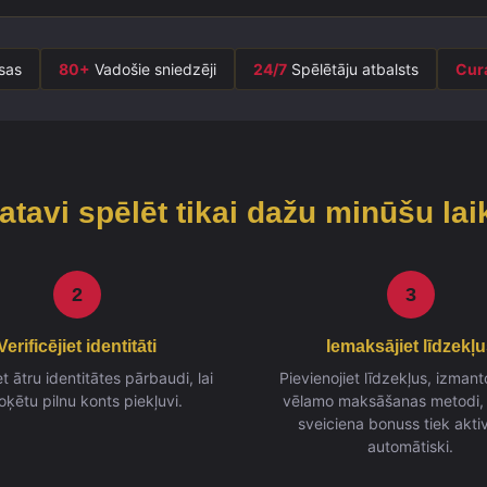
sas
80+
Vadošie sniedzēji
24/7
Spēlētāju atbalsts
Cur
atavi spēlēt tikai dažu minūšu lai
2
3
Verificējiet identitāti
Iemaksājiet līdzekļ
t ātru identitātes pārbaudi, lai
Pievienojiet līdzekļus, izmant
oķētu pilnu konts piekļuvi.
vēlamo maksāšanas metodi, 
sveiciena bonuss tiek akti
automātiski.