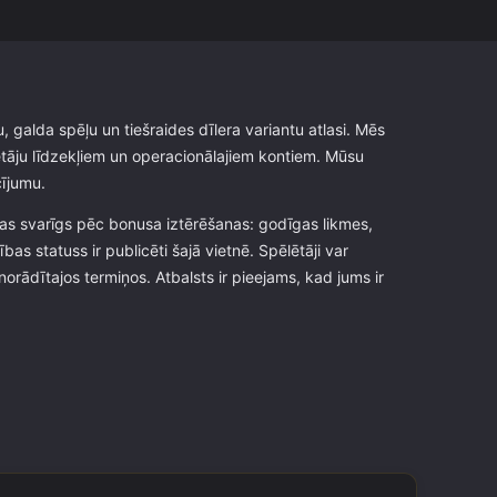
, galda spēļu un tiešraides dīlera variantu atlasi. Mēs
ētāju līdzekļiem un operacionālajiem kontiem. Mūsu
cījumu.
 kas svarīgs pēc bonusa iztērēšanas: godīgas likmes,
s statuss ir publicēti šajā vietnē. Spēlētāji var
rādītajos termiņos. Atbalsts ir pieejams, kad jums ir