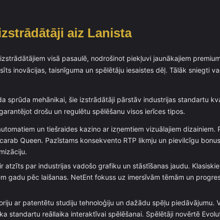
trādātāji aiz Lanista
 izstrādātājiem visā pasaulē, nodrošinot piekļuvi jaunākajiem premi
lasīts inovācijas, taisnīguma un spēlētāju iesaistes dēļ. Tālāk sniegt
 sprūda mehānikai, šie izstrādātāji pārstāv industrijas standartu kva
garantējot drošu un regulētu spēlēšanu visos ierīces tipos.
utomatiem un tiešraides kazino ar izņemtiem vizuālajiem dizainiem. P
arab Queen. Pazīstams konsekvento RTP likmju un pievilcīgu bonus
mizāciju.
atzīts par industrijas vadošo grafiku un stāstīšanas jaudu. Klasiskie
tiem gadu pēc laišanas. NetEnt fokuss uz imersīvām tēmām un progres
riju ar patentētu studiju tehnoloģiju un dažādu spēļu piedāvājumu. Vi
a standartu reāllaika interaktīvai spēlēšanai. Spēlētāji novērtē Evol