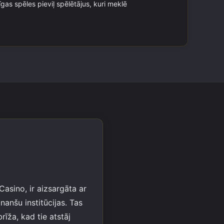
as spēles pieviļ spēlētājus, kuri meklē
asino, ir aizsargāta ar
anšu institūcijas. Tas
rīža, kad tie atstāj