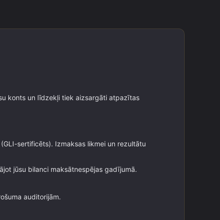
 konts un līdzekļi tiek aizsargāti atpazītas
 (GLI-sertificēts). Izmaksas likmei un rezultātu
rgājot jūsu bilanci maksātnespējas gadījumā.
rošuma auditorijām.