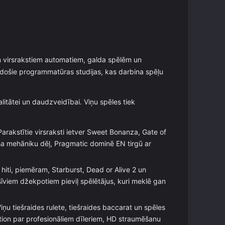
um virsrakstiem automatiem, galda spēlēm un
i vadošie programmatūras studijas, kas darbina spēļu
litātei un daudzveidībai. Viņu spēles tiek
arakstītie virsraksti ietver Sweet Bonanza, Gate of
a mehāniku dēļ, Pragmatic dominē EN tirgū ar
 hiti, piemēram, Starburst, Dead or Alive 2 un
īviem džekpotiem pieviļ spēlētājus, kuri meklē gan
ņu tiešraides rulete, tiešraides baccarat un spēles
ution par profesionāliem dīleriem, HD straumēšanu