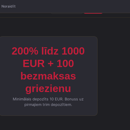
Noraidīt
LV
Pierakstīties
Spēlēt
▾
200% līdz 1000
EUR + 100
bezmaksas
griezienu
Minimālais depozīts 10 EUR. Bonuss uz
pirmajiem trim depozītiem.