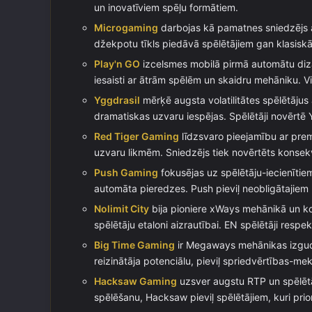
un inovatīviem spēļu formātiem.
Microgaming
darbojas kā pamatnes sniedzējs ar
džekpotu tīkls piedāvā spēlētājiem gan klasisk
Play'n GO
izcelsmes mobilā pirmā automātu dizai
iesaisti ar ātrām spēlēm un skaidru mehāniku. Vi
Yggdrasil
mērķē augsta volatilitātes spēlētājus
dramatiskas uzvaru iespējas. Spēlētāji novērtē Y
Red Tiger Gaming
līdzsvaro pieejamību ar prem
uzvaru likmēm. Sniedzējs tiek novērtēts konsekv
Push Gaming
fokusējas uz spēlētāju-iecienīti
automāta pieredzes. Push pieviļ neobligātajiem 
Nolimit City
bija pioniere xWays mehānikā un ko
spēlētāju etaloni aizrautībai. EN spēlētāji res
Big Time Gaming
ir Megaways mehānikas izgudro
reizinātāja potenciālu, pieviļ spriedvērtības-me
Hacksaw Gaming
uzsver augstu RTP un spēlētā
spēlēšanu, Hacksaw pieviļ spēlētājiem, kuri pr